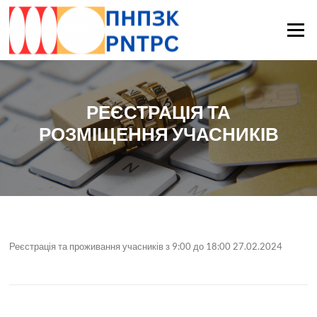
Skip
to
Gdzie mogę znaleźć
Menu
content
najlepsze zegarki
РЕЄСТРАЦІЯ ТА
РОЗМІЩЕННЯ УЧАСНИКІВ
repliki? Oto najlepsze
repliki zegarków
i
Реєстрація та проживання учасників з 9:00 до 18:00 27.02.2024
najtańsze
dobre